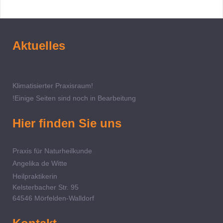
Aktuelles
Klimatisierter Praxisraum!
!Einige Seiten sind noch in Bearbeitung
Hier finden Sie uns
Praxis für Naturheilkunde
Angelika de Witte
Heilpraktikerin
Kelsterbacher Str. 95
64546 Mörfelden-Walldorf