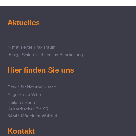
Aktuelles
Klimatisierter Praxisraum!
!Einige Seiten sind noch in Bearbeitung
Hier finden Sie uns
Praxis für Naturheilkunde
Angelika de Witte
Heilpraktikerin
Kelsterbacher Str. 95
64546 Mörfelden-Walldorf
Kontakt